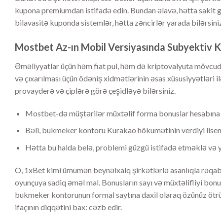
kupona premiumdan istifadə edin. Bundan əlavə, hətta sakit gə
bilavasitə kuponda sistemlər, hətta zəncirlər yarada bilərsiniz
Mostbet Az-ın Mobil Versiyasında Subyektiv 
Əməliyyatlar üçün həm fiat pul, həm də kriptovalyuta mövcud
və çıxarılması üçün ödəniş xidmətlərinin əsas xüsusiyyətləri ilə
provayderə və çiplərə görə çeşidləyə bilərsiniz.
Mostbet-də müştərilər müxtəlif forma bonuslar hesabına öz
Bəli, bukmeker kontoru Kurakao hökumətinin verdiyi lisenz
Hətta bu halda belə, problemi güzgü istifadə etməklə və ya
O, 1xBet kimi ümumən beynəlxalq şirkətlərlə asanlıqla rəqabət 
oyunçuya sadiq əməl mal. Bonusların sayı və müxtəlifliyi bonu
bukmeker kontorunun formal saytına daxil olaraq özünüz ötr
ifaçının diqqətini bax: cəzb edir.