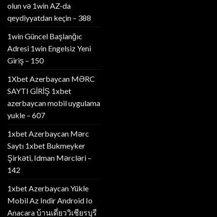
olun və 1win AZ-da
qeydiyyatdan keçin – 388
1win Güncel Başlanğıc
Adresi 1win Engelsiz Yeni
Giriş – 150
1Xbet Azerbaycan MƏRC
SAYTI GİRİŞ 1xbet
azerbaycan mobil uygulama
yukle – 607
1xbet Azerbaycan Mərc
Saytı 1xbet Bukmeyker
Şirkəti, Idman Mərcləri –
142
1xbet Azerbaycan Yükle
Mobil Az Indir Android Io
Anacara บ้านเดี่ยววิเชียรบุรี