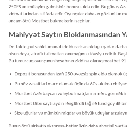
250FS ani mülayim gəlmisiniz bonusu əldə edin. Bu günəş Az
xidmətlərindən istifadə edir. Oyunçular daha ən gözlənilən ma
əncam ötrü Mostbet bukmekerini seçirlər.
Mahiyyət Saytın Bloklanmasından 
De-fakto, pul vahid əmanəti doldurarkən olduğu qədər dərhal
olsun deyə, ətraflı təlimatları oxumağınızı tövsiyə edirik. Ba
Bu tumurcuq oyunçunun hesabının ziddinə olaraq mostbet 91 v
Depozit bonusundan izafi 250 əvəzsiz spin əldə eləmək üçü
Bu növ vəsaitləri mərc eləmək üçün də 60x əkilmə ehtiyac
Mostbet Azərbaycan voleybol matçlarına mərc görmək imk
Mostbet təbii saytı aydın rənglərdə (ağ ilə tünd göy ilə bi
Sizə uğurlar və mümkün miqdar ən böyük uduşlar arzulayır
Bunun ötrü şirkətin ekspress-betlər üçün daha əlverişli şərtlə