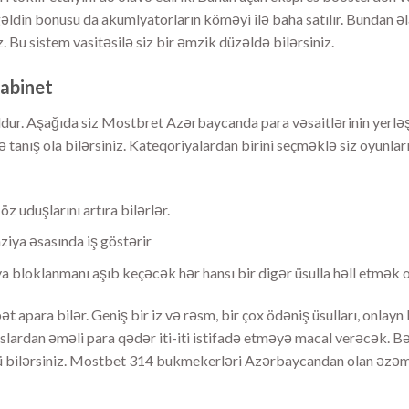
ldin bonusu da akumlyatorların köməyi ilə baha satılır. Bundan əl
. Bu sistem vasitəsilə siz bir əmzik düzəldə bilərsiniz.
Kabinet
dur. Aşağıda siz Mostbret Azərbaycanda para vəsaitlərinin yerləş
 tanış ola bilərsiniz. Kateqoriyalardan birini seçməklə siz oyunları
 uduşlarını artıra bilərlər.
iya əsasında iş göstərir
 bloklanmanı aşıb keçəcək hər hansı bir digər üsulla həll etmək o
apara bilər. Geniş bir iz və rəsm, bir çox ödəniş üsulları, onlayn
slardan əməli para qədər iti-iti istifadə etməyə macal verəcək. Bəl
ü bilərsiniz. Mostbet 314 bukmekerləri Azərbaycandan olan əzəm