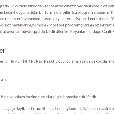
 qrafiklər quraşdırıldıqdan sonra artıq cihazın yaddaşındadır və dah
yan keçmək üçün atəşin bir forma ola bilər. Bu proqram anonim mə
nar resursun ünvanından – əsas və ya alternativdən daha çətindir. “
ə slot maşınlarını, həmçinin Mostbet proqramçılarının öz inkişafla
tolüstü oyunlar müvəqqəti də bədii dilerlərlə oyunların olduğu Canli
er
erir. Hər gün, həftə və ay ən aktiv oyunçular arasında cekpotlar ma
.
irin.
r çox onlayn kazino turnirləri üçün bonuslar təklif edir.
an aşağı deyil, lakin mobil cihazlarda əylənmək üçün daha təsirli b