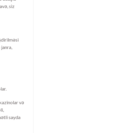
avə, siz
dirilməsi
 janra,
lar.
 kazinolar və
i,
ətli sayda