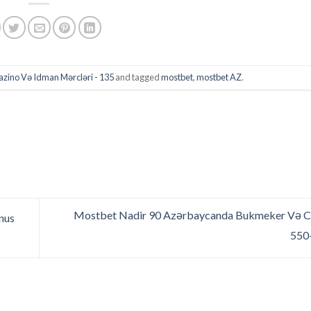
zino Və Idman Mərcləri - 135
and tagged
mostbet
,
mostbet AZ
.
Mostbet Nadir 90 Azərbaycanda Bukmeker Və C
nus
550