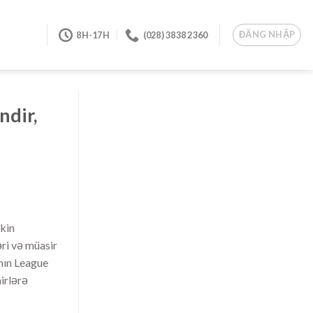
ĐĂNG NHẬP
8H-17H
(028) 3838 2360
ndir,
kin
ri və müasir
nın League
irlərə