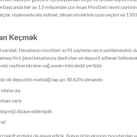
ərbaycanda hər ay 1,5 milyondan çox insan Mostbet rəsmi saytının
tçlar siyahısında əla xidmət, idman növlərinin uzun seçimi və 135
Yan Keçmək
 varidat. Hesabınızı mostbet-az91 saytında necə yeniləməyiniz d
şlamaq ötrü şəxsi hesabınıza daxil olun və depozit adlanan bölməyə 
eb saytının ekranın sağ yuxarı küncündə yerləşir.
n ilk depozitin məbləği lap azı 30 AZN olmalıdır.
 olunacaq.
anı verir.
rləşmiş) dizayn edilmişdir.
ıq!
ri təklif etdiyini də əlavə edirik. Bunun üçün ekspres boosterdən 