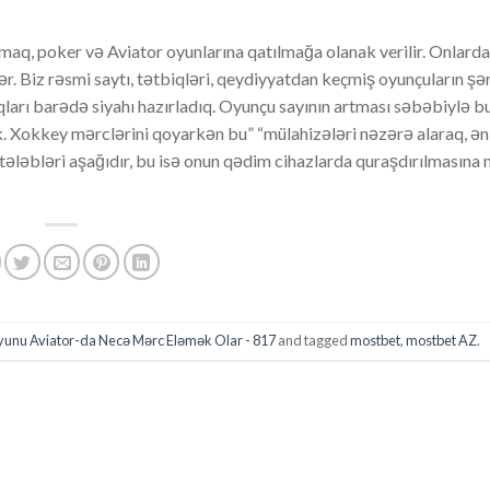
, poker və Aviator oyunlarına qatılmağa olanak verilir. Onlarda
r. Biz rəsmi saytı, tətbiqləri, qeydiyyatdan keçmiş oyunçuların şər
qları barədə siyahı hazırladıq. Oyunçu sayının artması səbəbiylə b
Xokkey mərclərini qoyarkən bu” “mülahizələri nəzərə alaraq, ən
tələbləri aşağıdır, bu isə onun qədim cihazlarda quraşdırılmasına
unu Aviator-da Necə Mərc Eləmək Olar - 817
and tagged
mostbet
,
mostbet AZ
.