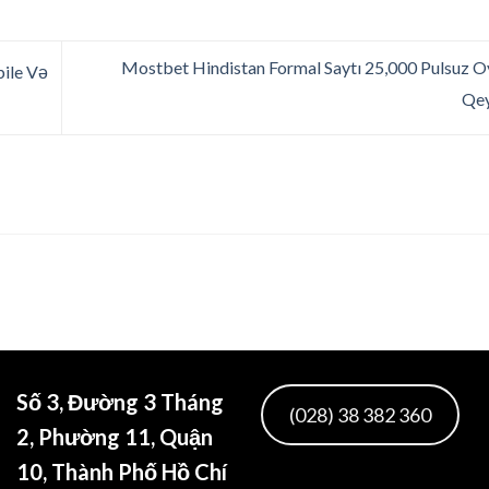
Mostbet Hindistan Formal Saytı 25,000 Pulsuz O
ile Və
Qey
Số 3, Đường 3 Tháng
(028) 38 382 360
2, Phường 11, Quận
10, Thành Phố Hồ Chí