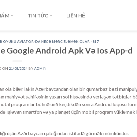
HẨM
TIN TỨC
LIÊN HỆ
 OYUNU AVIATOR-DA NECƏ MƏRC ELƏMƏK OLAR - 817
e Google Android Apk Və Ios App-d
D ON
21/03/2024
BY
ADMIN
an ola bilər, lakin Azərbaycandan olan bir qumarbaz bəzi manipul
ın mahiyyət səhifəsinin yuxarı sol hissəsində yerləşən tətbiqlər 
 mobil proqramlar bölməsinə keçdikdən sonra Android loqosu form
də işləyən smartfon və ya planşet üçün mobil proqram yükləmək li
tlığı üçün Azərbaycan qabığından istifadə görmək mümkündür.