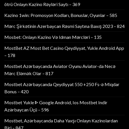
ötrü Onlayn Kazino Rəyləri Saytı – 369
Kazino 1win: Promosyon Kodları, Bonuslar, Oyunlar – 585
Mərc Şirkətinin Azerbaycan Rəsmi Saytına Baxış 2023 – 824
Mosbet: Onlayn Kazino Və Idman Mərcləri – 135
MostBet AZ Most Bet Casino Qeydiyyat, Yukle Android App
– 178
Mostbet Azərbaycanda Aviator Oyunu Aviator-da Necə
Mərc Eləmək Olar – 817
Mostbet Azərbaycanda Qeydiyyat 550 +250 Fs-ə Miqdar
Bonus – 420
Mostbet Yukle ᐈ Google Android, Ios Mostbet Indir
Azərbaycan Üçü – 596
Mostbet, Azərbaycanda Daha Yaxşı Onlayn Kazinolardan
Biri – 847