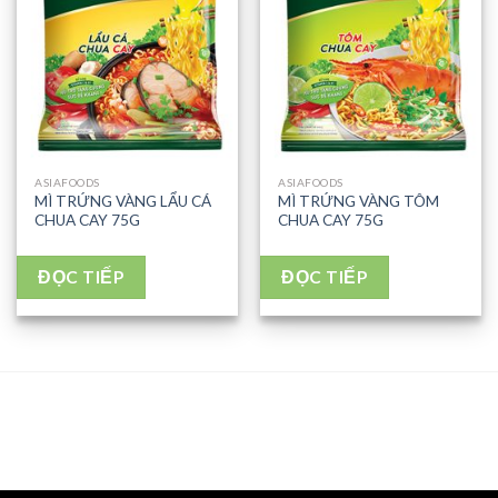
ASIAFOODS
ASIAFOODS
MÌ TRỨNG VÀNG LẨU CÁ
MÌ TRỨNG VÀNG TÔM
CHUA CAY 75G
CHUA CAY 75G
ĐỌC TIẾP
ĐỌC TIẾP