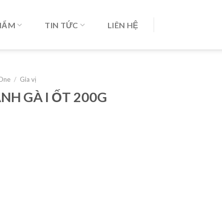
HẨM
TIN TỨC
LIÊN HỆ
One
/
Gia vị
NH GÀ I ỐT 200G