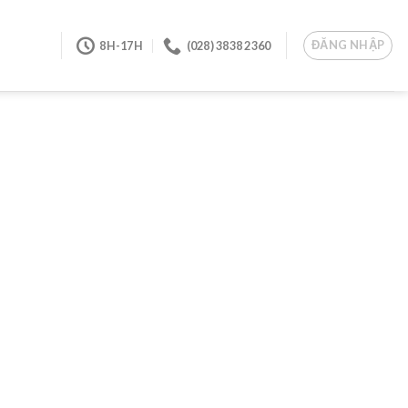
ĐĂNG NHẬP
8H-17H
(028) 3838 2360