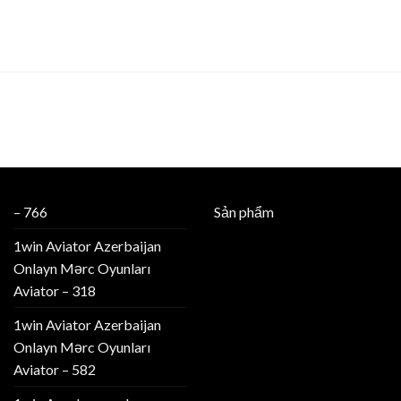
– 766
Sản phẩm
1win Aviator Azerbaijan
Onlayn Mərc Oyunları
Aviator – 318
1win Aviator Azerbaijan
Onlayn Mərc Oyunları
Aviator – 582