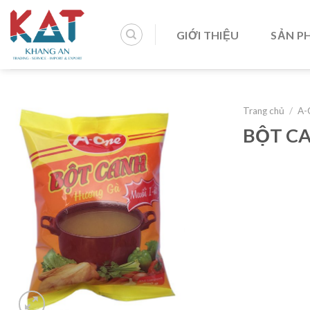
Skip
to
GIỚI THIỆU
SẢN P
content
Trang chủ
/
A-
BỘT CA