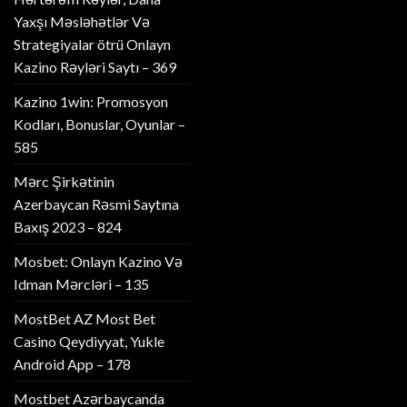
Yaxşı Məsləhətlər Və
Strategiyalar ötrü Onlayn
Kazino Rəyləri Saytı – 369
Kazino 1win: Promosyon
Kodları, Bonuslar, Oyunlar –
585
Mərc Şirkətinin
Azerbaycan Rəsmi Saytına
Baxış 2023 – 824
Mosbet: Onlayn Kazino Və
Idman Mərcləri – 135
MostBet AZ Most Bet
Casino Qeydiyyat, Yukle
Android App – 178
Mostbet Azərbaycanda