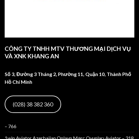
CÔNG TY TNHH MTV THƯƠNG MẠI DỊCH VỤ
VÀ XNK KHANG AN
Số 3, Đường 3 Tháng 2, Phường 11, Quận 10, Thành Phố
Hồ Chí Minh
(028) 38 382 360
– 766
1win Aviator Azerbaijan Onlayn Mərc Oyunları Aviator – 318