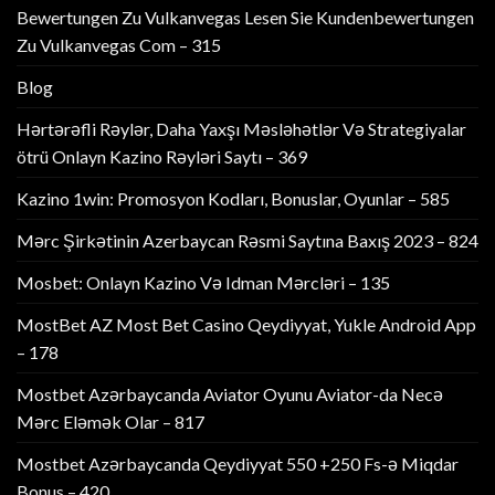
Bewertungen Zu Vulkanvegas Lesen Sie Kundenbewertungen
Zu Vulkanvegas Com – 315
Blog
Hərtərəfli Rəylər, Daha Yaxşı Məsləhətlər Və Strategiyalar
ötrü Onlayn Kazino Rəyləri Saytı – 369
Kazino 1win: Promosyon Kodları, Bonuslar, Oyunlar – 585
Mərc Şirkətinin Azerbaycan Rəsmi Saytına Baxış 2023 – 824
Mosbet: Onlayn Kazino Və Idman Mərcləri – 135
MostBet AZ Most Bet Casino Qeydiyyat, Yukle Android App
– 178
Mostbet Azərbaycanda Aviator Oyunu Aviator-da Necə
Mərc Eləmək Olar – 817
Mostbet Azərbaycanda Qeydiyyat 550 +250 Fs-ə Miqdar
Bonus – 420