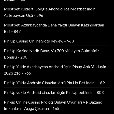
Mostbet Yukle ᐈ Google Android, Ios Mostbet Indir
Azərbaycan Üçü – 596
Mostbet, Azərbaycanda Daha Yaxşı Onlayn Kazinolardan
Biri – 847
Pin Up Casino Online Slots Review – 963
Pin Up Kazino Nadir Baxış Və 700 Mülayim Gəlmisiniz
Bonusu – 200
Pin Up Yukle Azerbaycan Android üçün Pinup Apk Yükləyin
2023 216 – 765
Pin Up Yüklə Android Cihazları ötrü Pin Up Bet Indir – 169
Pin Up yüklə Android cihazları üçün Pin Up bet indir – 803
Pin-up Online Casino Proloq Onlayn Oyunları Və Qazanc
Imkanlarını Açığa Çıxartın – 165