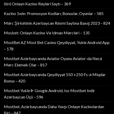
ötrü Onlayn Kazino Rəyləri Saytı – 369
Kazino 1win: Promosyon Kodları, Bonuslar, Oyunlar – 585
Mərc Şirkətinin Azerbaycan Rəsmi Saytına Baxış 2023 – 824
Mosbet: Onlayn Kazino Və Idman Mərcləri – 135
MostBet AZ Most Bet Casino Qeydiyyat, Yukle Android App
– 178
Mostbet Azərbaycanda Aviator Oyunu Aviator-da Necə
Mərc Eləmək Olar – 817
Mostbet Azərbaycanda Qeydiyyat 550 +250 Fs-ə Miqdar
Bonus – 420
Mostbet Yukle ᐈ Google Android, Ios Mostbet Indir
Azərbaycan Üçü – 596
Mostbet, Azərbaycanda Daha Yaxşı Onlayn Kazinolardan
Biri – 847