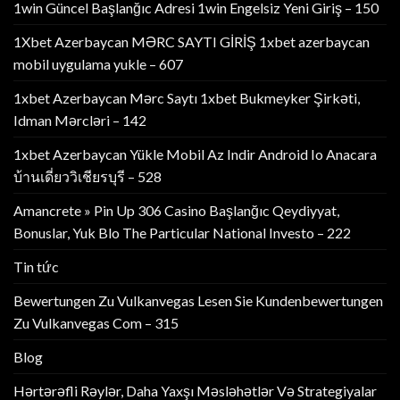
1win Güncel Başlanğıc Adresi 1win Engelsiz Yeni Giriş – 150
1Xbet Azerbaycan MƏRC SAYTI GİRİŞ 1xbet azerbaycan
mobil uygulama yukle – 607
1xbet Azerbaycan Mərc Saytı 1xbet Bukmeyker Şirkəti,
Idman Mərcləri – 142
1xbet Azerbaycan Yükle Mobil Az Indir Android Io Anacara
บ้านเดี่ยววิเชียรบุรี – 528
Amancrete » Pin Up 306 Casino Başlanğıc Qeydiyyat,
Bonuslar, Yuk Blo The Particular National Investo – 222
Tin tức
Bewertungen Zu Vulkanvegas Lesen Sie Kundenbewertungen
Zu Vulkanvegas Com – 315
Blog
Hərtərəfli Rəylər, Daha Yaxşı Məsləhətlər Və Strategiyalar