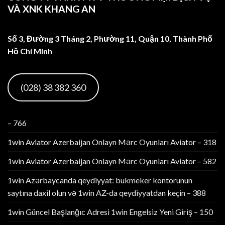
VÀ XNK KHANG AN
Số 3, Đường 3 Tháng 2, Phường 11, Quận 10, Thành Phố
Hồ Chí Minh
(028) 38 382 360
– 766
1win Aviator Azerbaijan Onlayn Mərc Oyunları Aviator – 318
1win Aviator Azerbaijan Onlayn Mərc Oyunları Aviator – 582
1win Azərbaycanda qeydiyyat: bukmeker kontorunun
saytına daxil olun və 1win AZ-da qeydiyyatdan keçin – 388
1win Güncel Başlanğıc Adresi 1win Engelsiz Yeni Giriş – 150