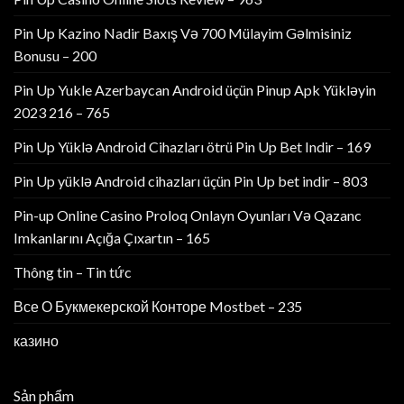
Pin Up Kazino Nadir Baxış Və 700 Mülayim Gəlmisiniz
Bonusu – 200
Pin Up Yukle Azerbaycan Android üçün Pinup Apk Yükləyin
2023 216 – 765
Pin Up Yüklə Android Cihazları ötrü Pin Up Bet Indir – 169
Pin Up yüklə Android cihazları üçün Pin Up bet indir – 803
Pin-up Online Casino Proloq Onlayn Oyunları Və Qazanc
Imkanlarını Açığa Çıxartın – 165
Thông tin – Tin tức
Все О Букмекерской Конторе Mostbet – 235
казино
Sản phẩm