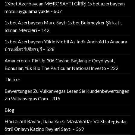
1Xbet Azerbaycan MƏRC SAYTI GİRİŞ 1xbet azerbaycan
mobil uygulama yukle – 607
1xbet Azerbaycan Mərc Saytı 1xbet Bukmeyker Şirkəti,
Idman Mərcləri – 142
1xbet Azerbaycan Yükle Mobil Az Indir Android Io Anacara
บ้านเดี่ยววิเชียรบุรี – 528
Amancrete » Pin Up 306 Casino Başlanğıc Qeydiyyat,
Bonuslar, Yuk Blo The Particular National Investo – 222
Tin tức
Bewertungen Zu Vulkanvegas Lesen Sie Kundenbewertungen
Zu Vulkanvegas Com – 315
Blog
Hərtərəfli Rəylər, Daha Yaxşı Məsləhətlər Və Strategiyalar
ötrü Onlayn Kazino Rəyləri Saytı – 369