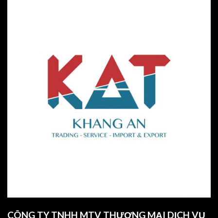
CÔNG TY TNHH MTV THƯƠNG MẠI DỊCH VỤ